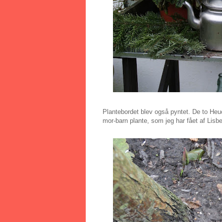
Plantebordet blev også pyntet. De to Heuch
mor-barn plante, som jeg har fået af Lisbe