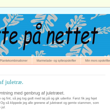
Plantekombinationer
Marmelade- og sylteopskrifter
Min mors opskrifte
f juletræ.
pyntning med genbrug af juletræet.
 og fint, så jeg tog godt med tøj på og gik udenfor. Først fik jeg fejet
 Og så klippede jeg alle grenene af juletræet og gemte stammen, som
 jul.