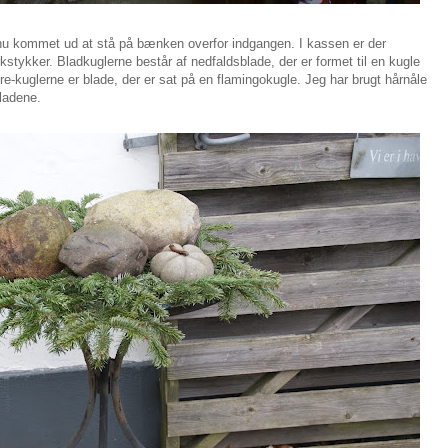
u kommet ud at stå på bænken overfor indgangen. I kassen er der
kstykker. Bladkuglerne består af nedfaldsblade, der er formet til en kugle
-kuglerne er blade, der er sat på en flamingokugle. Jeg har brugt hårnåle
bladene.