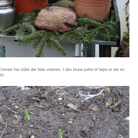
eraer har stået der hele vinteren. I den brune potte til højre er det en
th.