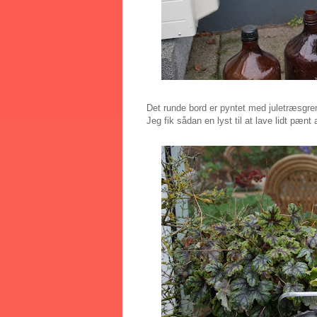
Det runde bord er pyntet med juletræsgre
Jeg fik sådan en lyst til at lave lidt pæn