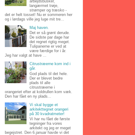
arbejdsbusker,
langærmet trøje,
strømper og træsko -
det er helt tosset! Nu er sommeren her
og i lørdags ville jeg luge mit tre...
Maj haven.
Det er så grønt derude.
De sidste par dage har
det regnet rigtig meget.
Tulipanerne er ved at
være færdige for i år.
Jeg har valgt at have ...
Citrustræerne kom ind i
går.
God plads til det hele.
Der er blevet bedre
plads til alle
citrustræerne i
orangeriet efter at koldrullen kom væk.
Den har fået en ny plads...
Vi skal bygge et
arkitekttegnet orangeri
på 30 kvadratmeter!
Vi har nu fået de første
tegninger fra vores
arkitekt og jeg er meget
begejstret. Den 6.januar havde vi det