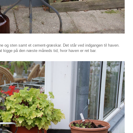
ne og sten samt et cement-græskar. Det står ved indgangen til haven.
t at kigge på den næste måneds tid, hvor haven er ret bar.