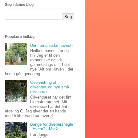
Søg i denne blog
Populære indlæg
Den romantiske havestil
Hvilken havestil er du
til? Jeg er til den
romantiske og lidt
gammeldags stil! I det
nye "Alt om Haven", der
kom i går, gennemg...
Overvintring af
oliventræ og nye små
oliventræ
Oliventræet har det fint i
blomsterrummet. Mit
oliventræ har det fint i
afdeling C. Jeg giver det en kande
med 5 liter vand ca. hver 3. - ...
Bange for dræbersnegle
- Hvem? - Mig?
Iført lange