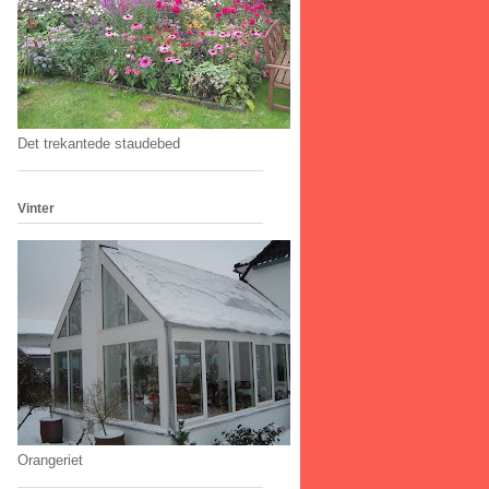
Det trekantede staudebed
Vinter
Orangeriet