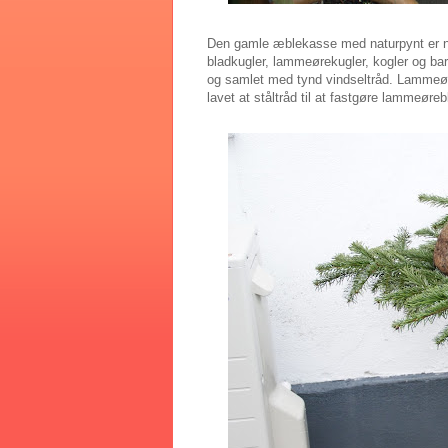
Den gamle æblekasse med naturpynt er n
bladkugler, lammeørekugler, kogler og bar
og samlet med tynd vindseltråd. Lammeøre
lavet at ståltråd til at fastgøre lammeøre